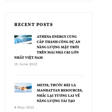
RECENT POSTS
ATHENA ENERGY CUNG
CẤP THÀNH CÔNG DỰ ÁN
NĂNG LƯỢNG MẶT TRỜI
TRÊN MÁI NHÀ C&I LỚN
NHẤT VIỆT NAM
15 June 2022
METIS, TRƯỚC ĐÂY LÀ
MANHATTAN RESOURCES,
NHẮC LẠI TƯƠNG LAI VỀ
NĂNG LƯỢNG TÁI TẠO
8 May 2022